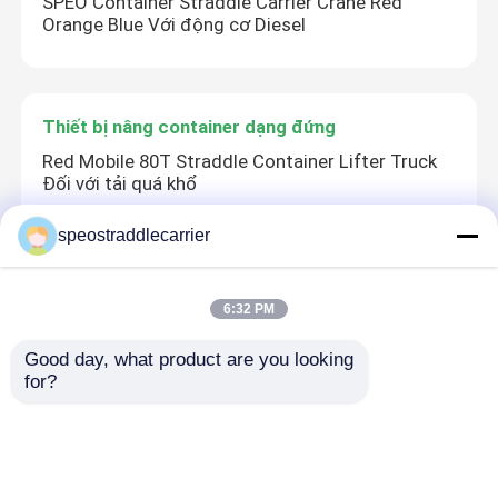
SPEO Container Straddle Carrier Crane Red
Orange Blue Với động cơ Diesel
Thiết bị nâng container dạng đứng
Red Mobile 80T Straddle Container Lifter Truck
Đối với tải quá khổ
speostraddlecarrier
Xe tải chở hàng
6:32 PM
Xe tải chở hàng công nghiệp 5km / H Cần cẩu
container chở hàng 80T với động cơ diesel
Good day, what product are you looking 
for?
xe nâng công-ten-nơ
Thang máy 60t-Diesel