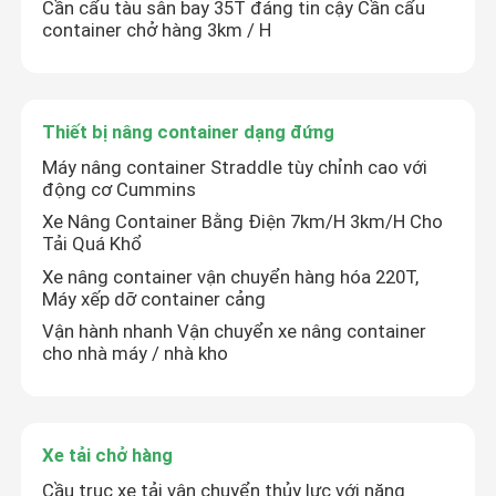
Cần cẩu tàu sân bay 35T đáng tin cậy Cần cẩu
container chở hàng 3km / H
Thiết bị nâng container dạng đứng
Máy nâng container Straddle tùy chỉnh cao với
động cơ Cummins
Xe Nâng Container Bằng Điện 7km/H 3km/H Cho
Tải Quá Khổ
Xe nâng container vận chuyển hàng hóa 220T,
Máy xếp dỡ container cảng
Vận hành nhanh Vận chuyển xe nâng container
Trang chủ
cho nhà máy / nhà kho
Các sản phẩm
Xe tải chở hàng
Video
Cầu trục xe tải vận chuyển thủy lực với năng