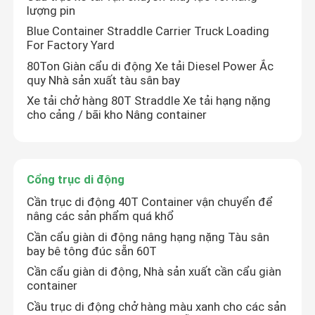
lượng pin
Blue Container Straddle Carrier Truck Loading
Về chúng tôi
For Factory Yard
80Ton Giàn cẩu di động Xe tải Diesel Power Ắc
quy Nhà sản xuất tàu sân bay
Tham quan nhà máy
Xe tải chở hàng 80T Straddle Xe tải hạng nặng
cho cảng / bãi kho Nâng container
Kiểm soát chất lượng
Liên hệ chúng tôi
Cổng trục di động
Cần trục di động 40T Container vận chuyển để
nâng các sản phẩm quá khổ
Tin tức
Cần cẩu giàn di động nâng hạng nặng Tàu sân
bay bê tông đúc sẵn 60T
Yêu cầu báo giá
Cần cẩu giàn di động, Nhà sản xuất cần cẩu giàn
container
Cầu trục di động chở hàng màu xanh cho các sản
Tàu sân bay container