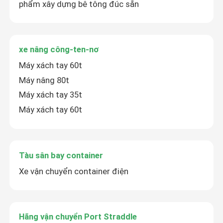
phẩm xây dựng bê tông đúc sẵn
Hãng vận chuyển Port Straddle
xe nâng công-ten-nơ
tàu sân bay điện
Máy xách tay 60t
Máy nâng 80t
Tàu sân bay biển
Máy xách tay 35t
Máy xách tay 60t
Tàu sân bay công nghiệp
Cần cẩu tàu sân bay
Tàu sân bay container
Xe vận chuyển container điện
Thiết bị nâng container dạng đứng
Xe tải chở hàng
Hãng vận chuyển Port Straddle