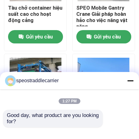
Tàu chở container hiệu
SPEO Mobile Gantry
suất cao cho hoạt
Crane Giải pháp hoàn
Về chúng tôi
động cảng
hảo cho việc nâng vật
nặng
Gửi yêu cầu
Gửi yêu cầu
Tham quan nhà máy
Kiểm soát chất lượng
Liên hệ chúng tôi
speostraddlecarrier
Tin tức
1:27 PM
Good day, what product are you looking 
Yêu cầu báo giá
Xe tải vận chuyển
Máy nâng container
for?
container SPEO 35T
SPEO Red Straddle
với máy rải tự động
cho các nhà máy thép
/ Bê tông đúc sẵn
Tàu sân bay container