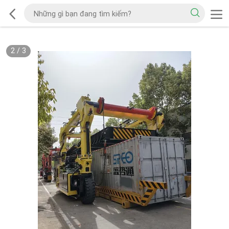
2
/
3