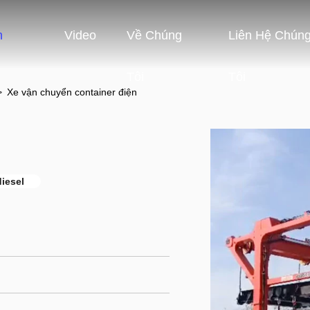
n
Video
Về Chúng
Liên Hệ Chún
Tôi
Tôi
>
Xe vận chuyển container điện
iesel