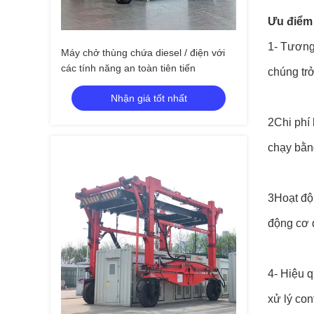
Ưu điểm
1- Tương
Máy chở thùng chứa diesel / điện với
các tính năng an toàn tiên tiến
chúng trở
Nhận giá tốt nhất
2Chi phí
chạy bằng
3Hoạt độ
động cơ d
4- Hiệu 
xử lý co