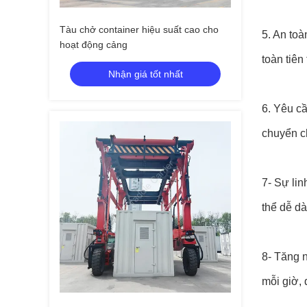
Tàu chở container hiệu suất cao cho
5. An toà
hoạt động cảng
toàn tiên
Nhận giá tốt nhất
6. Yêu c
chuyển c
7- Sự li
thể dễ d
8- Tăng 
mỗi giờ, 