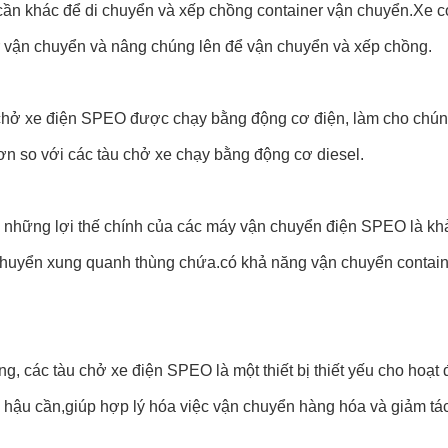
cần khác để di chuyển và xếp chồng container vận chuyển.Xe c
r vận chuyển và nâng chúng lên để vận chuyển và xếp chồng.
chở xe điện SPEO được chạy bằng động cơ điện, làm cho chúng 
ơn so với các tàu chở xe chạy bằng động cơ diesel.
g những lợi thế chính của các máy vận chuyển điện SPEO là kh
chuyển xung quanh thùng chứa.có khả năng vận chuyển contain
g, các tàu chở xe điện SPEO là một thiết bị thiết yếu cho hoạt
m hậu cần,giúp hợp lý hóa việc vận chuyển hàng hóa và giảm tá