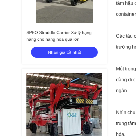
tâm hậu 
containe
SPEO Straddle Carrier Xử lý hạng
Các tàu 
nặng cho hàng hóa quá lớn
trường h
Nhận giá tốt nhất
Một tron
dàng di 
ngắn.
Nhìn chun
trung tâ
hóa.