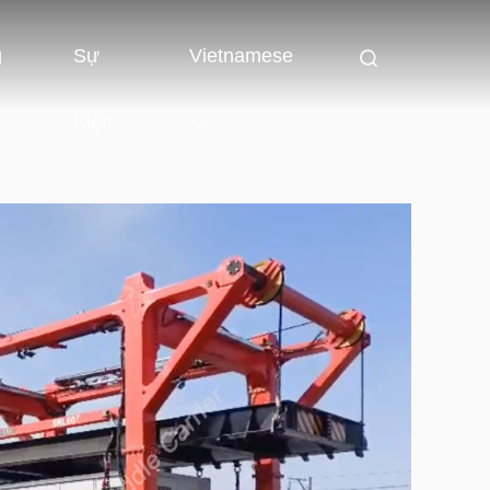
g
Sự
Vietnamese
Kiện