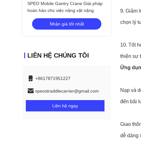
SPEO Mobile Gantry Crane Giải pháp
hoàn hảo cho việc nâng vật nặng
9. Giảm l
chọn lý 
Nhận giá tốt nhất
10. Tốt 
LIÊN HỆ CHÚNG TÔI
thiện sự 
Ứng dụ
+8617871951227
Nạp và d
speostraddlecarrier@gmail.com
đến bãi l
Liên hệ ngay
Giao thô
dễ dàng 