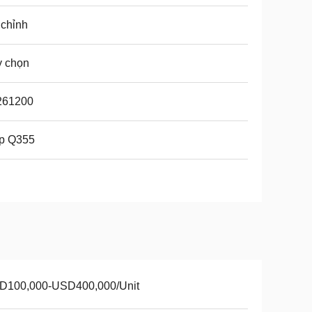
 chỉnh
y chọn
261200
ép Q355
D100,000-USD400,000/Unit