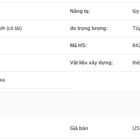
Nâng tạ:
tùy
/h (có tải)
đo trọng lượng:
Tù
Mã HS:
84
Vật liệu xây dựng:
th
 xa
Giá bán
US