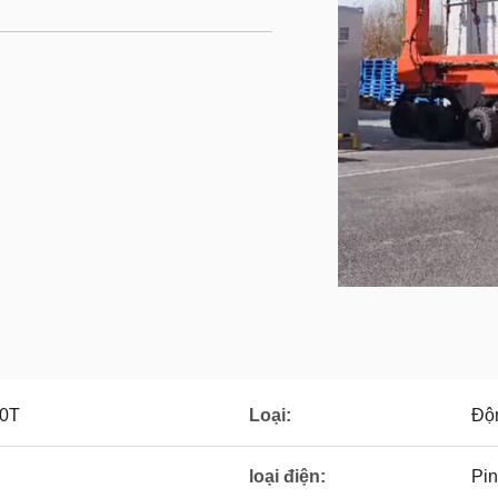
60T
Loại:
Độ
loại điện:
Pin