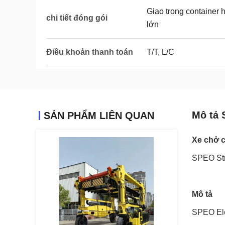
Giao trong container 
chi tiết đóng gói
lớn
Điều khoản thanh toán
T/T, L/C
Mô tả 
SẢN PHẨM LIÊN QUAN
Xe chở c
SPEO Str
Mô tả
SPEO Elec