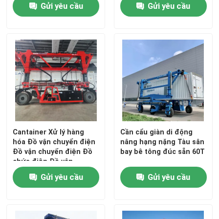
Gửi yêu cầu
Gửi yêu cầu
Về chúng tôi
Tham quan nhà máy
Kiểm soát chất lượng
Liên hệ chúng tôi
Cantainer Xử lý hàng
Cần cẩu giàn di động
hóa Đồ vận chuyển điện
nâng hạng nặng Tàu sân
Tin tức
Đồ vận chuyển điện Đồ
bay bê tông đúc sẵn 60T
chứa điện Đồ vận
chuyển điện
Gửi yêu cầu
Gửi yêu cầu
Yêu cầu báo giá
Tàu sân bay container