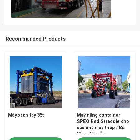
Recommended Products
Trang chủ
Máy xách tay 35t
Máy nâng container
Các sản phẩm
SPEO Red Straddle cho
các nhà máy thép / Bê
tông đúc sẵn
Video