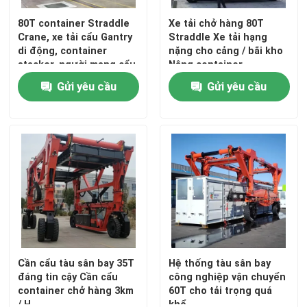
80T container Straddle
Xe tải chở hàng 80T
Crane, xe tải cẩu Gantry
Straddle Xe tải hạng
di động, container
nặng cho cảng / bãi kho
stacker, người mang cẩu
Nâng container
tùy chỉnh
Gửi yêu cầu
Gửi yêu cầu
Cần cẩu tàu sân bay 35T
Hệ thống tàu sân bay
đáng tin cậy Cần cẩu
công nghiệp vận chuyển
container chở hàng 3km
60T cho tải trọng quá
/ H
khổ