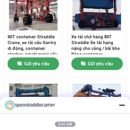
Về chúng tôi
Tham quan nhà máy
80T container Straddle
Xe tải chở hàng 80T
Crane, xe tải cẩu Gantry
Straddle Xe tải hạng
di động, container
nặng cho cảng / bãi kho
Kiểm soát chất lượng
stacker, người mang cẩu
Nâng container
tùy chỉnh
Gửi yêu cầu
Gửi yêu cầu
Liên hệ chúng tôi
Tin tức
speostraddlecarrier
Yêu cầu báo giá
5:47 AM
Tàu sân bay container