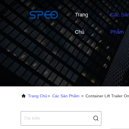
Trang
Các Sả
Chủ
Phẩm
Trang Chủ
>
Các Sản Phẩm
>
Container Lift Trailer O