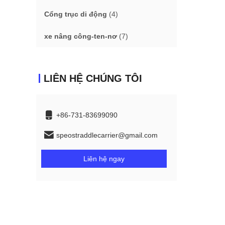
Cổng trục di động
(4)
xe nâng công-ten-nơ
(7)
LIÊN HỆ CHÚNG TÔI
+86-731-83699090
speostraddlecarrier@gmail.com
Liên hệ ngay