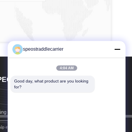
speostraddlecarrier
4:04 AM
PEO CO., LTD.
Good day, what product are you looking 
for?
ng tôi sẽ liên hệ lại với bạn sớm nhất có thể.
đăng ký