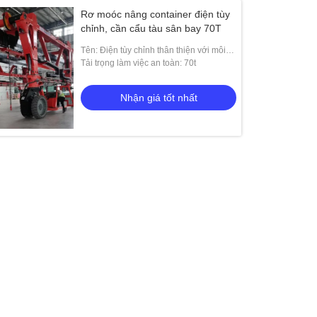
Rơ moóc nâng container điện tùy
chỉnh, cần cẩu tàu sân bay 70T
Tên: Điện tùy chỉnh thân thiện với môi
trường không hút thuốc Straddle Carrier
Tải trọng làm việc an toàn: 70t
Nhận giá tốt nhất